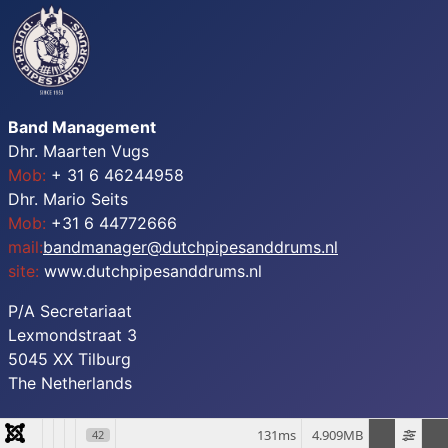
Band Management
Dhr. Maarten Vugs
Mob:
+ 31 6 46244958
Dhr. Mario Seits
Mob:
+31 6 44772666
mail:
bandmanager@
dutchpipesanddrums.nl
site:
www.dutchpipesanddrums.nl
P/A Secretariaat
Lexmondstraat 3
5045 XX Tilburg
The Netherlands
131ms
4.909MB
42